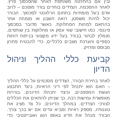
ובין אם בהחלטה משותפת לאחר שהסכסוך פרץ.
לאחר ההסכמה, הצדדים בוחרים בורר מוסכם – לרוב
אדם בעל מומחיות בתחום הרלוונטי לסכסוך. הבורר
יכול להיות משפטן, רואה חשבון או מומחה אחר
בהתאם למהות המחלוקת. כאשר מדובר בסכסוך
פיננסי, כמו חישובי שווי עסק או מחלוקות בין שותפים,
מומלץ לבחור בבורר בעל ידע מקצועי בניתוח דוחות
כספיים והערכת מצבים כלכליים, כדי להבטיח פתרון
מבוסס ומדויק
.
קביעת כללי ההליך וניהול
הדיון
לאחר בחירת הבורר, הצדדים מסכמים על כללי ההליך
– האם הוא יתנהל לפי דיני הראיות, כיצד תתבצע
הגשת המסמכים, וכיצד יתנהלו הדיונים. בוררות
מאפשרת גמישות רבה, כך שניתן להתאים את הכללים
לצורכי הצדדים. במהלך הדיונים, כל צד מציג את
טענותיו, מספק ראיות ומביא עדים אם יש בכך צורך.
הבורר מנהל את הדיון באופן הוגן ואובייקטיבי כדי