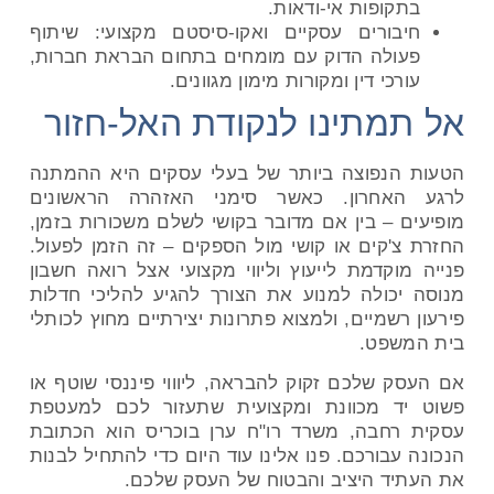
בתקופות אי-ודאות.
חיבורים עסקיים ואקו-סיסטם מקצועי: שיתוף
פעולה הדוק עם מומחים בתחום הבראת חברות,
עורכי דין ומקורות מימון מגוונים.
אל תמתינו לנקודת האל-חזור
הטעות הנפוצה ביותר של בעלי עסקים היא ההמתנה
לרגע האחרון. כאשר סימני האזהרה הראשונים
מופיעים – בין אם מדובר בקושי לשלם משכורות בזמן,
החזרת צ'קים או קושי מול הספקים – זה הזמן לפעול.
פנייה מוקדמת לייעוץ וליווי מקצועי אצל רואה חשבון
מנוסה יכולה למנוע את הצורך להגיע להליכי חדלות
פירעון רשמיים, ולמצוא פתרונות יצירתיים מחוץ לכותלי
בית המשפט.
אם העסק שלכם זקוק להבראה, ליוווי פיננסי שוטף או
פשוט יד מכוונת ומקצועית שתעזור לכם למעטפת
עסקית רחבה, משרד רו"ח ערן בוכריס הוא הכתובת
הנכונה עבורכם. פנו אלינו עוד היום כדי להתחיל לבנות
את העתיד היציב והבטוח של העסק שלכם.