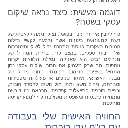
ריאלית שניתן לממש בפועל.
דוגמה מעשית: כיצד נראה שיקום
עסקי בשטח?
כדי להבין איך זה עובד בפועל, נציג דוגמה קלאסית של
רשת קמעונאית בינונית אשר נקלעה לקשיי נזילות
חמורים בעקבות כניסת מתחרה גדול לשוק והצטברות
של חובות ספקים. במצב כזה, ברירת המחדל של
מנהלים רבים היא פאניקה ונטילת הלוואות יקרות
נוספות, מה שרק מעמיק את הבור. שיקום עסקי נכון
מתחיל בעצירת הדימום הפיננסי: ניתוח מדויק של
מבנה האשראי, איתור סניפים או פעילויות מפסידות
וסגירתם, ניהול משא ומתן מול נושים להסדר חובות,
ובניית תוכנית התייעלות קפדנית. הבראה כזו דורשת
מומחיות פיננסית ומשפטית משולבת כדי למנוע קריסה
מוחלטת.
החוויה האישית שלי בעבודה
עם רו"ח ערן בוכריס