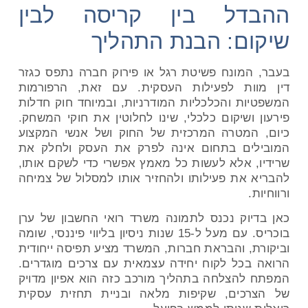
ההבדל בין קריסה לבין
שיקום: הבנת התהליך
בעבר, המונח פשיטת רגל או פירוק חברה נתפס כגזר
דין מוות לפעילות העסקית. עם זאת, הרפורמות
המשפטיות והכלכליות המודרניות, ובמיוחד חוק חדלות
פירעון ושיקום כלכלי, שינו לחלוטין את חוקי המשחק.
כיום, המטרה המרכזית של החוק ושל אנשי המקצוע
המובילים בתחום אינה לפרק את העסק ולחלק את
שרידיו, אלא לעשות כל מאמץ אפשרי כדי לשקם אותו,
להבריא את פעילותו ולהחזיר אותו למסלול של צמיחה
ורווחיות.
כאן בדיוק נכנס לתמונה משרד רואי החשבון של ערן
בוכריס. עם מעל ל-15 שנות ניסיון בליווי פיננסי, שומה
וביקורת, והבראת חברות, המשרד מציע תפיסה ייחודית
הרואה בכל לקוח יחידה עצמאית עם צרכים מוגדרים.
המפתח להצלחה בתהליך מורכב כזה הוא אפיון מדויק
של הצרכים, שקיפות מלאה ובניית תחזית עסקית