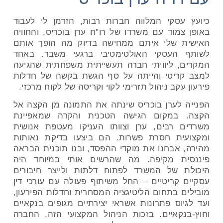
כיועץ עסקי המלווה חברות רבות, הזדמן לי לעבוד
באופן צמוד עם משרדו של רו"ח ערן בוכריס, והחוויה
האישית שלי איתם ממחישה בדיוק מה הופך אותם
לשותף העסקי האולטימטיבי ברגעי משבר. באחד
המקרים, ליוויתי חברה תעשייתית משפחתית שהגיעה
למצב קריטי והייתה על סף הגשת בקשה של חדלות
פירעון עקב ניהול תזרימי לקוי וקריסה של לקוח מרכזי.
הפנייה לערן בוכריס שינתה את התמונה מן הקצה אל
הקצה. במקום הגישה הטכנית והקרה שמאפיינת
משרדים רבים, ערן וצוותו העניקו מעטפת אנושית
ומקצועית חסרת פשרות. הם ביצעו בדיקת נאותות
מהירה, אבחנו את מוקדי ההפסד, ובנו תוכנית הבראה
פיננסית מקיפה. מה שהרשים אותי במיוחד היה
היכולת של המשרד לפתוח דלתות ולייצר חיבורים
עסקיים קריטיים – החל משיתוף פעולה עם עורכי דין
מובילים בתחום הליטיגציה המסחרית וחדלות הפירעון,
ועד לגיוס פתרונות אשראי יצירתיים מגופים בנקאיים
וחוץ-בנקאיים. בזכות הניהול המקצועי הזה, החברה