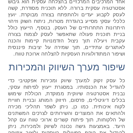
אחד המרכיבים המרכזיים בהצלחה עסקית הוא גיבוש
אסטרטגיה עסקית ברורה. ללא תוכנית מסודרת, קשה
לעסק לקבוע יעדים ולהתפתח בצורה מבוקרת. יועץ
כלכלי עסקי מסייע בהגדרת מטרות, ניתוח השוק וזיהוי
היתרונות התחרותיים של העסק. בנוסף, הייעוץ כולל
בניית תוכנית פעולה שתאפשר לעסק לצמוח בצורה
עקבית ויעילה תוך ניצול הזדמנויות קיימות והכנה
לאתגרים עתידיים, תוך שמירה על יציבות פיננסית
ושיפור המתודולוגיות העסקיות להצלחה ארוכת טווח
.
שיפור מערך השיווק והמכירות
כל עסק זקוק למערך שיווק ומכירות אפקטיבי כדי
להגדיל את הכנסותיו. במסגרת ייעוץ לפיתוח עסקי,
נבנית אסטרטגיה שיווקית ממוקדת, הכוללת שימוש
בכלים דיגיטליים, פרסום, חיזוק המותג ובניית חוויית
לקוח איכותית. כמו כן, ניתן לשפר תהליכי מכירה
ולהתאים את המוצרים והשירותים לצרכים המשתנים
של הלקוחות, תוך פיתוח קשרים ארוכי טווח עם קהל
היעד. באמצעות גישה נכונה לשיווק ולמכירות, ניתן
להגדיל את היקף הפעילות העסקית וליצור צמיחה