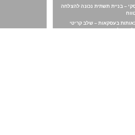
סקי – בניית תשתית נכונה להצלחה
ווח
אותות בעסקאות – שלב קריטי
לת החלטות
ירעון – הבנת התהליך
יות לשיקום עסקי
עסקית מקצועית – הבסיס לניהול
וס מימון
סקי לעסקים בהקמה – הדרך לבסס
יציבה
קידום אורגני
|
קידום אתרים