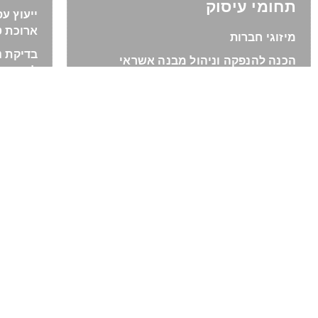
תחומי עיסוק
ייעוץ ע
ארוכת ט
מיזוגי חברות
בדיקת נ
הכנה להנפקה וניהול מבנה אשראי
לפני קב
ייעול והבראת חברות
חדלות פ
הערכות שווי ובדיקות נאותות
והאפשרו
הנהלת חשבונות וחשבות שכר
תוכנית 
נכון וגי
שומה וביקורת
ליווי ע
ליווי ופיתוח עסקי
פעילות 